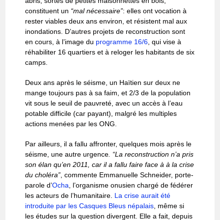
abris, sortes de petites maisonnettes en bois,
constituent un
“mal nécessaire”
: elles ont vocation à
rester viables deux ans environ, et résistent mal aux
inondations. D’autres projets de reconstruction sont
en cours, à l’image du
programme 16/6
, qui vise à
réhabiliter 16 quartiers et à reloger les habitants de six
camps.
Deux ans après le séisme, un Haïtien sur deux ne
mange toujours pas à sa faim, et 2/3 de la population
vit sous le seuil de pauvreté, avec un accès à l’eau
potable difficile (car payant), malgré les multiples
actions menées par les ONG.
Par ailleurs, il a fallu affronter, quelques mois après le
séisme, une autre urgence
. “La reconstruction n’a pris
son élan qu’en 2011, car il a fallu faire face à à la crise
du choléra”
, commente Emmanuelle Schneider, porte-
parole d’
Ocha
, l’organisme onusien chargé de fédérer
les acteurs de l’humanitaire.
La crise aurait été
introduite par les Casques Bleus népalais
, même si
les études sur la question divergent. Elle a fait, depuis