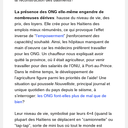
la reconstruction des bâtiments?
La présence des ONG elle-même engendre de
nombreuses dérives
: hausse du niveau de vie, des
prix, des loyers. Elle crée pour les Haïtiens des
emplois mieux rémunérés, ce qui provoque l’effet
inverse de “
l’empowerment
”
[renforcement des
capacités]
souhaité. Ainsi, les hôpitaux manquent de
main d’oeuvre car les médecins préfèrent travailler
pour les ONG. Un chauffeur nous expliquait avoir
quitté la province, où il était agriculteur, pour venir
travailler pour des salariés de l’ONU, à Port-au-Prince.
Dans le même temps, le développement de
l’agriculture figure parmi les priorités de l’aide! Une
situation qui pousse
le Nouvelliste
, principal journal et
unique quotidien du pays depuis le séisme, à
s’interroger:
les ONG font-elles plus de mal que de
bien
?
Leur niveau de vie, symbolisé par leurs 4×4 (quand la
plupart des Haïtiens se déplacent en “camionnette” ou
“tap-tap”, sorte de mini bus où tout le monde est