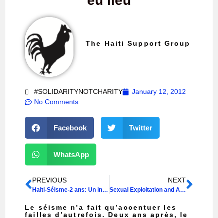
eu lieu
The Haiti Support Group
#SOLIDARITYNOTCHARITY
January 12, 2012
No Comments
Facebook
Twitter
WhatsApp
PREVIOUS
NEXT
Haiti-Séisme-2 ans: Un incroyable fiasco
Sexual Exploitation and Abuse at the Hands of the UN
Le séisme n’a fait qu’accentuer les
failles d’autrefois. Deux ans après, le