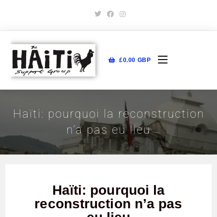
£
0.00
GBP
Haïti: pourquoi la reconstruction
n’a pas eu lieu
Haïti: pourquoi la
reconstruction n’a pas