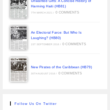
Unwanted Gifts: A Concise History of
Harming Haiti (HB81)
0 COMMENTS
7TH MARCH 2021
/
An Electoral Farce: But Who Is
Laughing? (HB80)
0 COMMENTS
1ST SEPTEMBER 2016
/
New Pirates of the Caribbean (HB79)
0 COMMENTS
30TH AUGUST 2016
/
Follow Us On Twitter